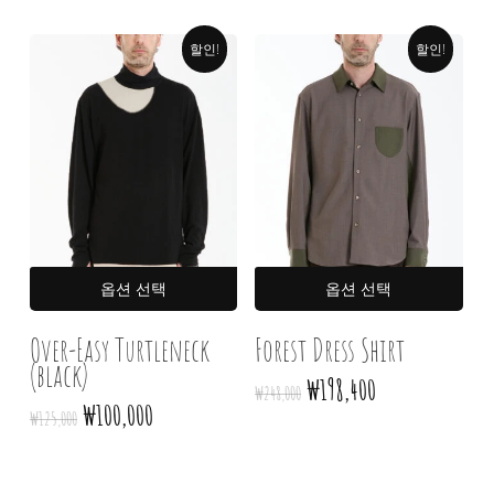
상품
상품
₩692,000.
₩553,600.
₩125,000.
₩100,000.
페이지에서
페이
할인!
할인!
옵션을
옵션
선택할
선택
수
수
있습니다
있습
여러
여러
옵션 선택
옵션 선택
상품
상품
옵션이
옵션
Over-Easy Turtleneck
Forest Dress Shirt
(black)
이
이
원래
현재
₩
198,400
₩
248,000
상품에
상품
가격:
가격:
원래
현재
₩
100,000
₩
125,000
있습니다.
있습
₩248,000.
₩198,400.
가격:
가격:
상품
상품
₩125,000.
₩100,000.
페이지에서
페이