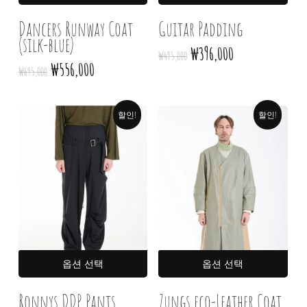
상품
상품
옵션이
옵션
Dancers Runway Coat
Guitar Padding
(silk-blue)
이
이
원래
현재
₩
396,000
₩
495,000
상품에
상품
가격:
가격:
원래
현재
₩
556,000
₩
695,000
있습니다.
있습
₩495,000.
₩396,000.
가격:
가격:
상품
상품
₩695,000.
₩556,000.
페이지에서
페이
할인!
할인!
옵션을
옵션
선택할
선택
수
수
있습니다
있습
여러
여러
옵션 선택
옵션 선택
상품
상품
옵션이
옵션
Ronnys DDP Pants
7ungs eco-Leather Coat