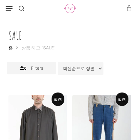
Skip
Menu
Menu
to
search
Close
Cart
Close
Cart
main
Filters
content
SALE
홈
상품 태그 “SALE”
Filters
할인!
할인!