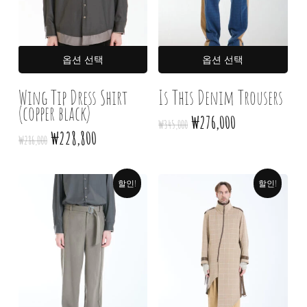
여러
여러
옵션 선택
옵션 선택
상품
상품
옵션이
옵션
Wing Tip Dress Shirt
Is This Denim Trousers
(copper black)
이
이
원래
현재
₩
276,000
₩
345,000
상품에
상품
가격:
가격:
원래
현재
₩
228,800
₩
286,000
있습니다.
있습
₩345,000.
₩276,000.
가격:
가격:
상품
상품
₩286,000.
₩228,800.
페이지에서
페이
할인!
할인!
옵션을
옵션
선택할
선택
수
수
있습니다
있습