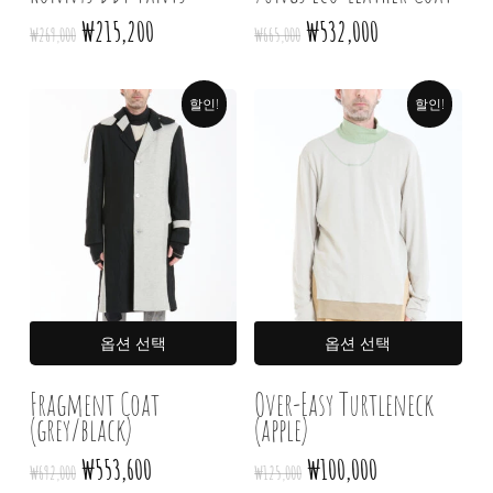
이
이
장바구니에 상품이 없습니다.
원래
현재
원래
현재
₩
215,200
₩
532,000
₩
269,000
₩
665,000
상품에
상품
가격:
가격:
가격:
가격:
있습니다.
있습
₩269,000.
₩215,200.
₩665,000.
₩532,000.
Go To Shop
상품
상품
할인!
할인!
페이지에서
페이
옵션을
옵션
선택할
선택
수
수
있습니다
있습
여러
여러
옵션 선택
옵션 선택
상품
상품
옵션이
옵션
Fragment Coat
Over-Easy Turtleneck
(grey/black)
이
(apple)
이
상품에
상품
원래
현재
원래
현재
₩
553,600
₩
100,000
₩
692,000
₩
125,000
있습니다.
있습
가격:
가격:
가격:
가격: