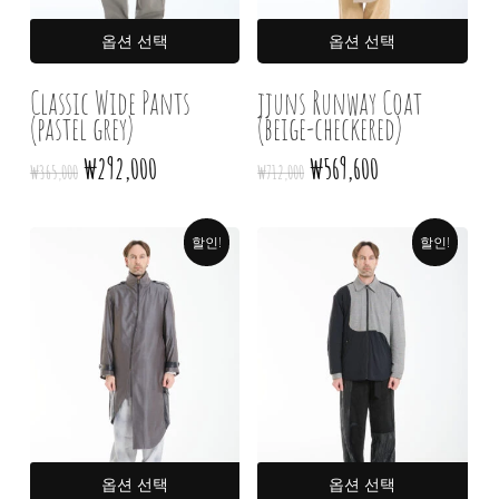
여러
여러
옵션 선택
옵션 선택
상품
상품
옵션이
옵션
Classic Wide Pants
jjuns Runway Coat
(pastel grey)
이
(beige-checkered)
이
상품에
상품
원래
현재
원래
현재
₩
292,000
₩
569,600
₩
365,000
₩
712,000
있습니다.
있습
가격:
가격:
가격:
가격:
상품
상품
₩365,000.
₩292,000.
₩712,000.
₩569,600.
페이지에서
페이
할인!
할인!
옵션을
옵션
선택할
선택
수
수
있습니다
있습
여러
여러
옵션 선택
옵션 선택