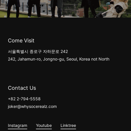
Come Visit
서울특별시 종로구 자하문로 242
242, Jahamun-ro, Jongno-gu, Seoul, Korea not North
Contact Us
+82 2-794-5558
joker@whysocerealz.com
Instagram
Youtube
Linktree