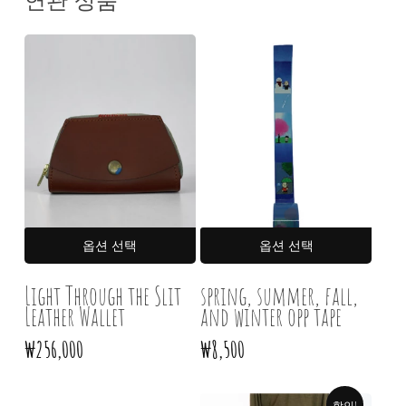
연관 상품
여러
여러
옵션 선택
옵션 선택
상품
상품
옵션이
옵션
Light Through the Slit
spring, summer, fall,
Leather Wallet
이
and winter opp tape
이
상품에
상품
₩
256,000
₩
8,500
있습니다.
있습니
상품
상품
페이지에서
페이
할인!