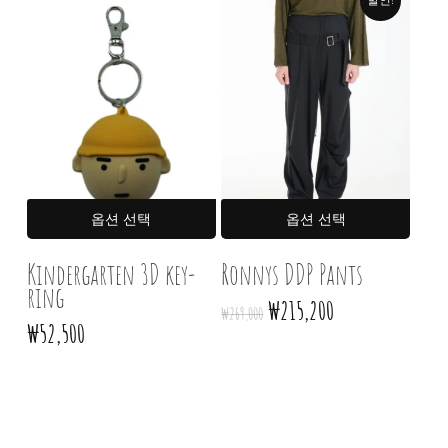
옵션을
옵션
선택할
선택
수
수
있습니다
있습
여러
여러
옵션 선택
옵션 선택
상품
상품
옵션이
옵션
Kindergarten 3D key-
Ronnys DDP Pants
ring
이
이
원래
현재
₩
215,200
₩
269,000
상품에
상품
가격:
가격:
₩
52,500
있습니다.
있습니
₩269,000.
₩215,200.
상품
상품
페이지에서
페이
옵션을
옵션
선택할
선택