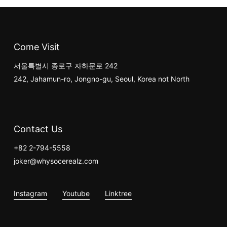
수
수
있습니다
있습
Come Visit
서울특별시 종로구 자하문로 242
242, Jahamun-ro, Jongno-gu, Seoul, Korea not North
Contact Us
+82 2-794-5558
joker@whysocerealz.com
Instagram
Youtube
Linktree