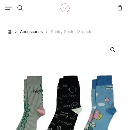
Skip
Menu
Menu
to
search
Close
Cart
Cart
main
content
홈
Accessories
Stinky Socks (3 pack)