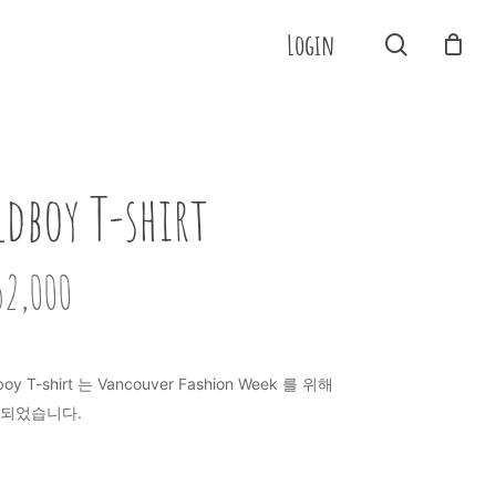
Menu
Login
search
Close
Cart
ldboy T-shirt
52,000
boy T-shirt 는 Vancouver Fashion Week 를 위해
되었습니다.