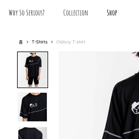
Skip
Why So Serious?
Collection
Shop
to
main
content
홈
T-Shirts
Oldboy T-shirt
Hit enter to search or ESC to close