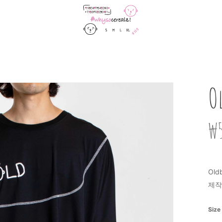
Cart
O
₩
Old
제작
Size