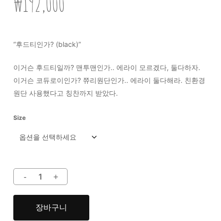
₩
192,000
평가를
기준으로
5점
만점에
점으로
평가됨
“후드티인가? (black)”
이거슨 후드티일까? 맨투맨인가.. 에라이 모르겠다, 둘다하자.
이거슨 코듀로이인가? 쮸리원단인가.. 에라이 둘다해라. 친환경
원단 사용했다고 칭찬까지 받았다.
Size
장바구니