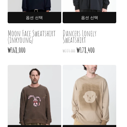
여러
여러
옵션 선택
옵션 선택
상품
상품
옵션이
옵션
Moon Face Sweatshirt
Dancers Lonely
(inkyoung)
이
Sweatshirt
이
상품에
상품
원래
현재
₩
168,000
₩
178,400
₩
223,000
있습니다.
있습니
가격:
가격:
상품
상품
₩223,000.
₩178,400.
페이지에서
페이
옵션을
옵션
선택할
선택
수
수
있습니다
있습