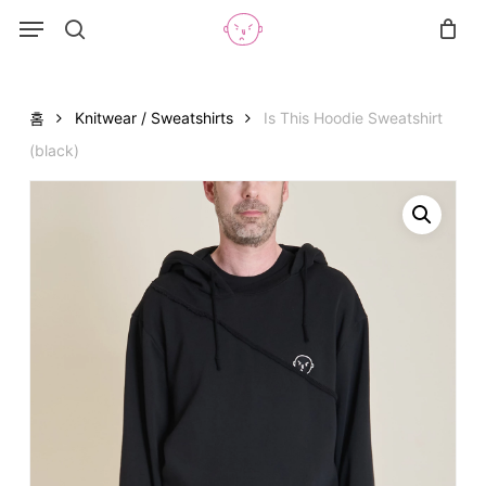
Skip
Menu
Menu
to
search
Close
Cart
Cart
main
content
홈
Knitwear / Sweatshirts
Is This Hoodie Sweatshirt
(black)