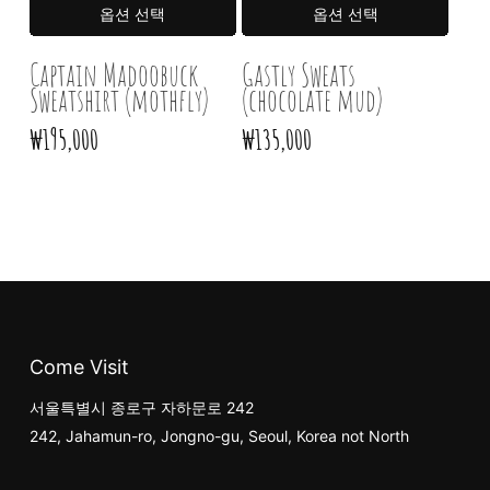
여러
여러
옵션 선택
옵션 선택
상품
상품
옵션이
옵션
Captain Madoobuck
Gastly Sweats
Sweatshirt (mothfly)
이
(chocolate mud)
이
상품에
상품
₩
195,000
₩
135,000
있습니다.
있습니
상품
상품
페이지에서
페이
옵션을
옵션
선택할
선택
수
수
있습니다
있습
Come Visit
서울특별시 종로구 자하문로 242
242, Jahamun-ro, Jongno-gu, Seoul, Korea not North