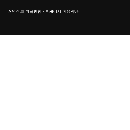
개인정보 취급방침 · 홈페이지 이용약관
소계:
₩
0
Enter “whysoserious” at check-out.
결재 시 “whysoserious”를 입력해주세용 🙂
장바구니 보기
결제